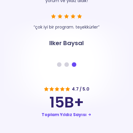
yorum ve yıldız aldık!
“çok iyi bir program. teşekkürler”
“çok iyi b
Ilker Baysal
4.7 / 5.0
15B+
Toplam Yıldız Sayısı